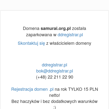
Domena
została
samurai.org.pl
zaparkowana w
ddregistrar.pl
Skontaktuj się
z właścicielem domeny
ddregistrar.pl
bok@ddregistrar.pl
(+48) 22 211 22 90
Rejestracja domen .pl
na rok TYLKO 15 PLN
netto!
Bez haczyków i bez dodatkowych warunków
:)