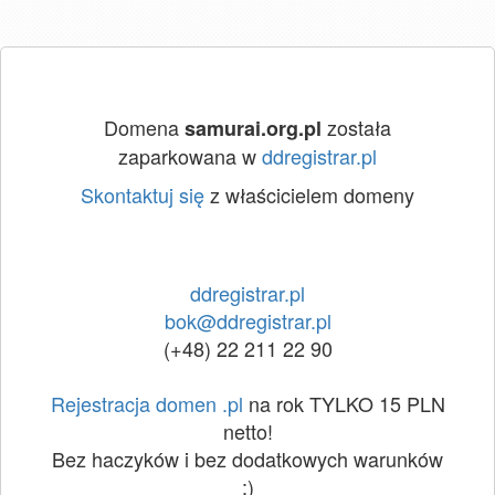
Domena
została
samurai.org.pl
zaparkowana w
ddregistrar.pl
Skontaktuj się
z właścicielem domeny
ddregistrar.pl
bok@ddregistrar.pl
(+48) 22 211 22 90
Rejestracja domen .pl
na rok TYLKO 15 PLN
netto!
Bez haczyków i bez dodatkowych warunków
:)