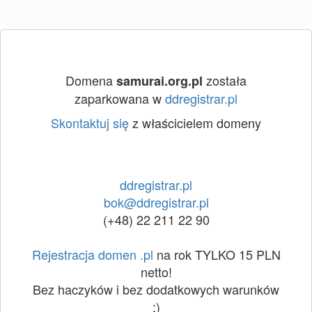
Domena
została
samurai.org.pl
zaparkowana w
ddregistrar.pl
Skontaktuj się
z właścicielem domeny
ddregistrar.pl
bok@ddregistrar.pl
(+48) 22 211 22 90
Rejestracja domen .pl
na rok TYLKO 15 PLN
netto!
Bez haczyków i bez dodatkowych warunków
:)