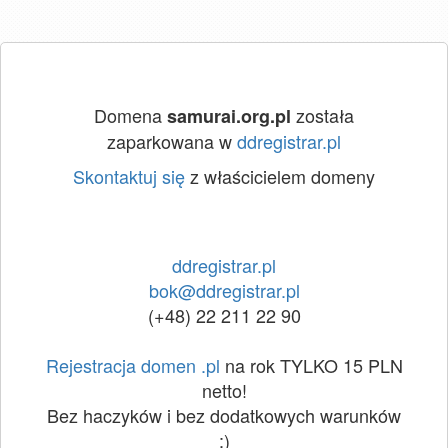
Domena
została
samurai.org.pl
zaparkowana w
ddregistrar.pl
Skontaktuj się
z właścicielem domeny
ddregistrar.pl
bok@ddregistrar.pl
(+48) 22 211 22 90
Rejestracja domen .pl
na rok TYLKO 15 PLN
netto!
Bez haczyków i bez dodatkowych warunków
:)